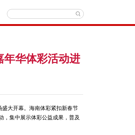
嘉年华体彩活动进
B广场盛大开幕。海南体彩紧扣新春节
活动，集中展示体彩公益成果，普及