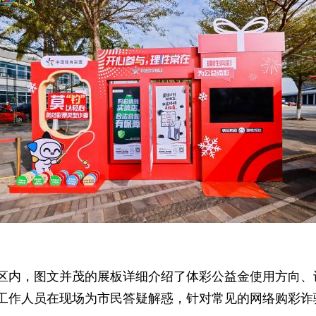
区内，图文并茂的展板详细介绍了体彩公益金使用方向、
工作人员在现场为市民答疑解惑，针对常见的网络购彩诈