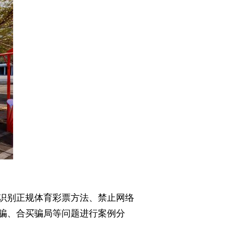
识别正规体育彩票方法、禁止网络
骗、合买骗局等问题进行案例分