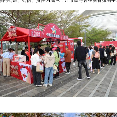
票的公益、公信、责任为底色，让市民游客在新春氛围中