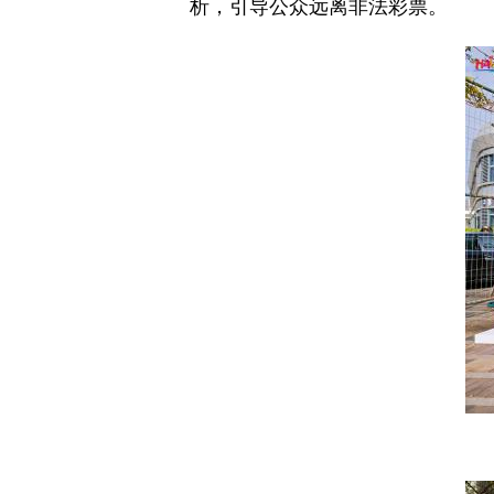
析，引导公众远离非法彩票。