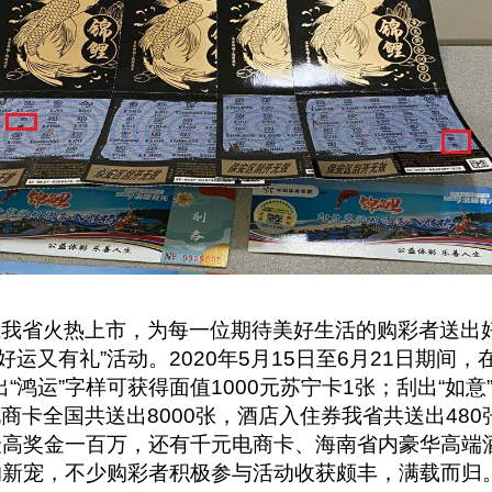
在我省火热上市，为每一位期待美好生活的购彩者送出好
运又有礼”活动。2020年5月15日至6月21日期间，
“鸿运”字样可获得面值1000元苏宁卡1张；刮出“如
卡全国共送出8000张，酒店入住券我省共送出480张，
”最高奖金一百万，还有千元电商卡、海南省内豪华高端
的新宠，不少购彩者积极参与活动收获颇丰，满载而归