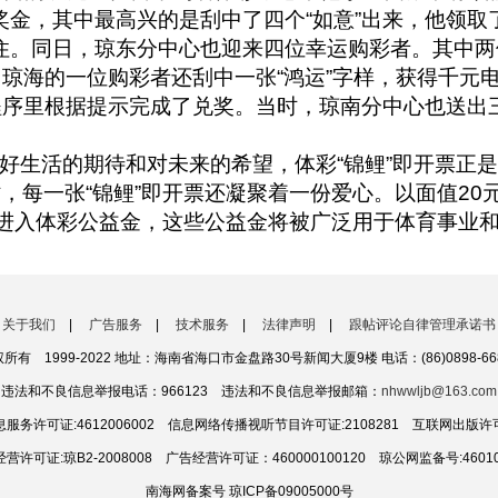
金，其中最高兴的是刮中了四个“如意”出来，他领取
住。同日，琼东分中心也迎来四位幸运购彩者。其中两
中琼海的一位购彩者还刮中一张“鸿运”字样，获得千元
小程序里根据提示完成了兑奖。当时，琼南分中心也送出
美好生活的期待和对未来的希望，体彩“锦鲤”即开票正是
，每一张“锦鲤”即开票还凝聚着一份爱心。以面值2
元进入体彩公益金，这些公益金将被广泛用于体育事业
关于我们
|
广告服务
|
技术服务
|
法律声明
|
跟帖评论自律管理承诺书
1999-2022 地址：海南省海口市金盘路30号新闻大厦9楼 电话：(86)0898-66810
违法和不良信息举报电话：966123 违法和不良信息举报邮箱：
nhwwljb@163.com
服务许可证:4612006002 信息网络传播视听节目许可证:2108281 互联网出版许可
许可证:琼B2-2008008 广告经营许可证：460000100120 琼公网监备号:460106
南海网备案号 琼ICP备09005000号