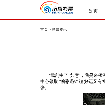
首 页
首页
>
彩票资讯
“我刮中了 ‘如意’，我是
中心领取 “购彩遇锦鲤 好运又
张。