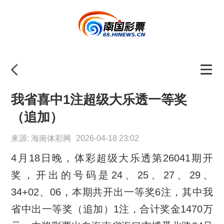
我省喜中1注超级大乐透一等奖
（追加）
来源: 海南体彩网
2026-04-18 23:02
4月18日晚，体彩超级大乐透第26041期开
奖，开出的号码是24、25、27、29、
34+02、06，本期共开出一等奖6注，其中我
省中出一等奖（追加）1注，合计奖金1470万