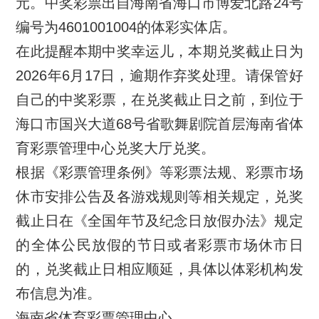
元。中奖彩票出自海南省海口市博爱北路24号
编号为4601001004的体彩实体店。
在此提醒本期中奖幸运儿，本期兑奖截止日为
2026年6月17日，逾期作弃奖处理。请保管好
自己的中奖彩票，在兑奖截止日之前，到位于
海口市国兴大道68号省歌舞剧院首层海南省体
育彩票管理中心兑奖大厅兑奖。
根据《彩票管理条例》等彩票法规、彩票市场
休市安排公告及各游戏规则等相关规定，兑奖
截止日在《全国年节及纪念日放假办法》规定
的全体公民放假的节日或者彩票市场休市日
的，兑奖截止日相应顺延，具体以体彩机构发
布信息为准。
海南省体育彩票管理中心