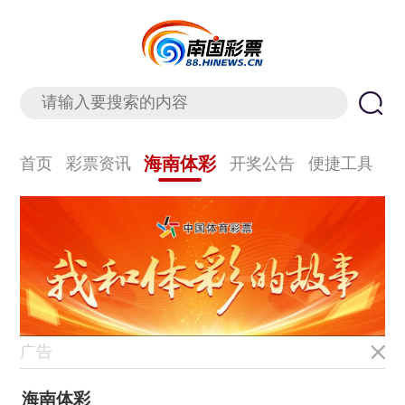
海南体彩
首页
彩票资讯
开奖公告
便捷工具
广告
海南体彩