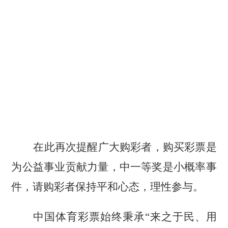
在此再次提醒广大购彩者，购买彩票是
为公益事业贡献力量，中一等奖是小概率事
件，请购彩者
保持
平和心态，理性参与。
中国体育彩票始终秉承“来之于民、用