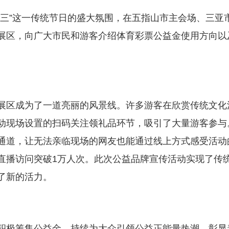
”这一传统节日的盛大氛围，在五指山市主会场、三亚
展区，向广大市民和游客介绍体育彩票公益金使用方向以
区成为了一道亮丽的风景线。许多游客在欣赏传统文化
动现场设置的扫码关注领礼品环节，吸引了大量游客参与
通道，让无法亲临现场的网友也能通过线上方式感受活动
直播访问突破1万人次。此次公益品牌宣传活动实现了传
了新的活力。
极筹集公益金，持续为大众引领公益正能量热潮，彰显