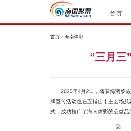
首 页
首页
>
海南体彩
“三月三
2025年4月2日，随着海南黎族
牌宣传活动也在五指山市主会场及
式，成功推广了海南体彩的公益品