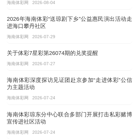
海南体彩网
2026-08-04
2026年海南体彩“送琼剧下乡”公益惠民演出活动走
进海口攀丹社区
海南体彩网
2026-07-29
关于体彩7星彩第26074期的兑奖提醒
海南体彩网
2026-07-27
海南体彩深度探访见证团赴京参加“走进体彩”公信
力主题活动
海南体彩网
2026-07-24
海南体彩琼东分中心联合多部门开展打击私彩赌博
宣传进社区活动
海南体彩网
2026-07-24