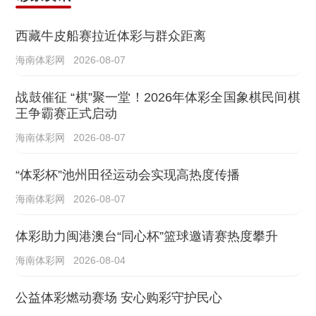
西藏牛皮船赛拉近体彩与群众距离
海南体彩网
2026-08-07
战鼓催征 “棋”聚一堂！2026年体彩全国象棋民间棋
王争霸赛正式启动
海南体彩网
2026-08-07
“体彩杯”池州田径运动会实现高热度传播
海南体彩网
2026-08-07
体彩助力闽港澳台“同心杯”篮球邀请赛热度攀升
海南体彩网
2026-08-04
公益体彩燃动赛场 安心购彩守护民心