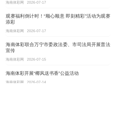
海南体彩网
2026-07-17
观赛福利倒计时！“顺心顺意 即刻精彩”活动为观赛
添彩
海南体彩网
2026-07-17
海南体彩联合万宁市委政法委、市司法局开展普法
宣传
海南体彩网
2026-07-15
海南体彩开展“椰风送书香”公益活动
海南体彩网
2026-07-14
超级大乐透奖池持续站稳8亿，规则利好惠及广大
购彩者
海南体彩网
2026-07-11