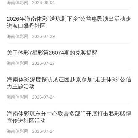
海南体彩网
2026-08-04
2026年海南体彩“送琼剧下乡”公益惠民演出活动走
进海口攀丹社区
海南体彩网
2026-07-29
关于体彩7星彩第26074期的兑奖提醒
海南体彩网
2026-07-27
海南体彩深度探访见证团赴京参加“走进体彩”公信
力主题活动
海南体彩网
2026-07-24
海南体彩琼东分中心联合多部门开展打击私彩赌博
宣传进社区活动
海南体彩网
2026-07-24