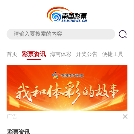
彩票资讯
首页
海南体彩
开奖公告
便捷工具
广告
彩票资讯