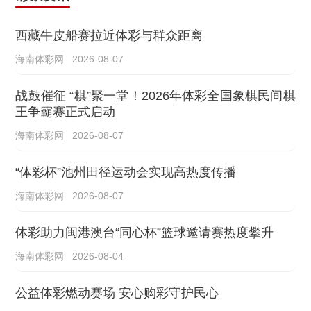
西藏牛皮船赛拉近体彩与群众距离
海南体彩网
2026-08-07
战鼓催征 “棋”聚一堂！2026年体彩全国象棋民间棋
王争霸赛正式启动
海南体彩网
2026-08-07
“体彩杯”池州田径运动会实现高热度传播
海南体彩网
2026-08-07
体彩助力闽港澳台“同心杯”篮球邀请赛热度攀升
海南体彩网
2026-08-04
公益体彩燃动赛场 安心购彩守护民心